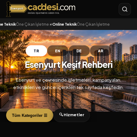
Esenyurt
Caddesi.com
ne Teknik
Öne Çıkan İşletme
★
Online Teknik
Öne Çıkan İşletme
TR
EN
DE
AR
Esenyurt Keşif Rehberi
Esenyurt ve çevresinde işletmeleri, kampanyaları,
etkinlikleri ve güncel içerikleri tek sayfada keşfedin.
🔍 Hizmetler
Tüm Kategoriler ☰