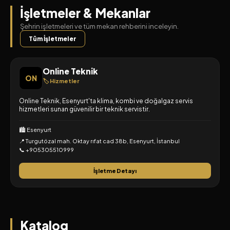
İşletmeler & Mekanlar
Şehrin işletmeleri ve tüm mekan rehberini inceleyin.
Tüm İşletmeler
Online Teknik
ON
🏷️ Hizmetler
Online Teknik, Esenyurt'ta klima, kombi ve doğalgaz servis
hizmetleri sunan güvenilir bir teknik servistir.
🏙️ Esenyurt
📍 Turgutözal mah. Oktay rıfat cad 38b, Esenyurt, İstanbul
📞 +905305510999
İşletme Detayı
Katalog