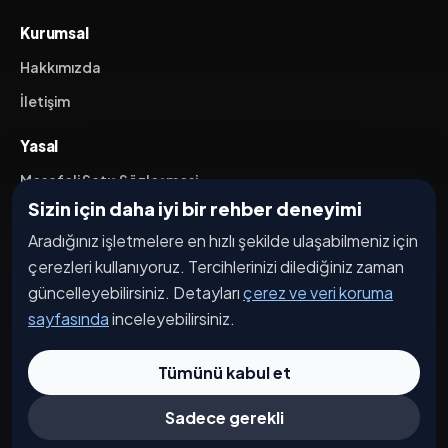
Kurumsal
Hakkımızda
İletişim
Yasal
Mesafeli Satış Sözleşmesi
Sizin için daha iyi bir rehber deneyimi
İptal / İade Koşulları
Aradığınız işletmelere en hızlı şekilde ulaşabilmeniz için
Hizmet Şartları
çerezleri kullanıyoruz. Tercihlerinizi dilediğiniz zaman
Gizlilik Politikası
güncelleyebilirsiniz. Detayları
çerez ve veri koruma
Üyelik Sözleşmesi
sayfasında
inceleyebilirsiniz.
Kişisel Veri Koruma
Tümünü kabul et
Sadece gerekli
© 2026 Caddesi.com. Tüm hakları saklıdır.